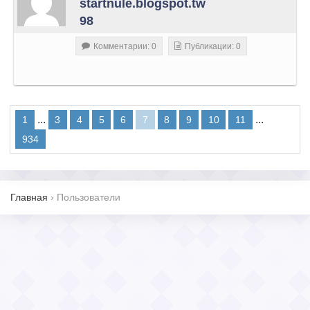
startnule.blogspot.tw
98
Комментарии: 0
Публикации: 0
...
...
1
3
4
5
6
7
8
9
10
11
934
Главная
›
Пользователи