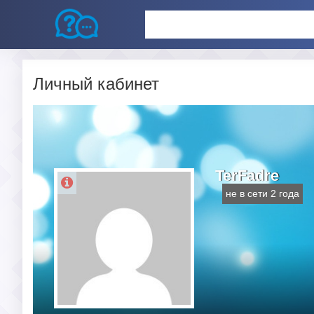
Личный кабинет
TerFadre
не в сети 2 года