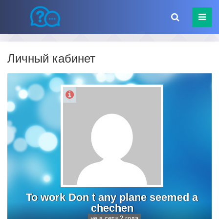
Личный кабинет
To work Don t any plane seemed a
chechen
не в сети 2 года