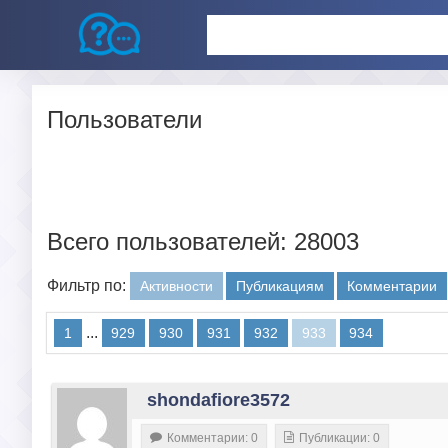
Пользователи
Всего пользователей: 28003
Фильтр по:
Активности
Публикациям
Комментарии
...
1
929
930
931
932
933
934
shondafiore3572
Комментарии: 0
Публикации: 0