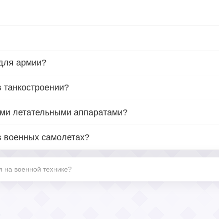
для армии?
в танкостроении?
ыми летательными аппаратами?
в военных самолетах?
я на военной технике?