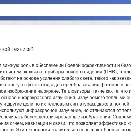
нной технике?
т важную роль в обеспечении боевой эффективности и без
ких систем включают приборы ночного видения (ПНВ), тепл
тают на основе усиления слабого света, такого как звез
ва используют фотокатоды для преобразования фотонов в эл
е изображение на экране. Тепловизоры, такие как те, что 
 на основе инфракрасного излучения, излучаемого теплыми о
 и другие цели по их тепловым сигнатурам, даже в полной
спользуют инфракрасное излучение, но отличаются от тепл
обеспечивать более детализированные изображения. Совре
ния огнем, навигации и связи, что позволяет эффективно 
нности. Эти технологии значительно повышают боевые воз