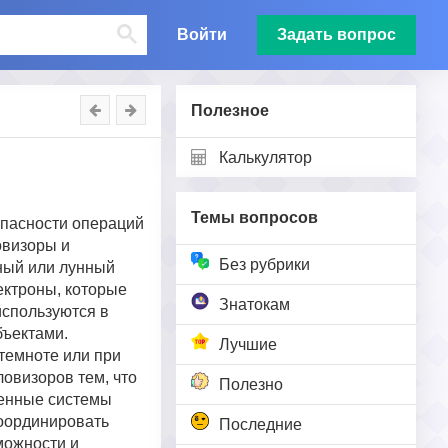
Войти
Задать вопрос
Полезное
Калькулятор
Темы вопросов
опасности операций
овизоры и
Без рубрики
дный или лунный
ектроны, которые
Знатокам
используются в
бъектами.
Лучшие
 темноте или при
овизоров тем, что
Полезно
менные системы
координировать
Последние
можности и