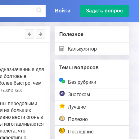
Войти
Задать вопрос
Полезное
Калькулятор
Темы вопросов
едназначенные для
 и болтовые
Без рубрики
более быстро, чем
такие как
Знатокам
щены передовыми
Лучшие
ся на больших
вно вести огонь в
Полезно
ы изготавливаются
полета, что
Последние
 эффективно