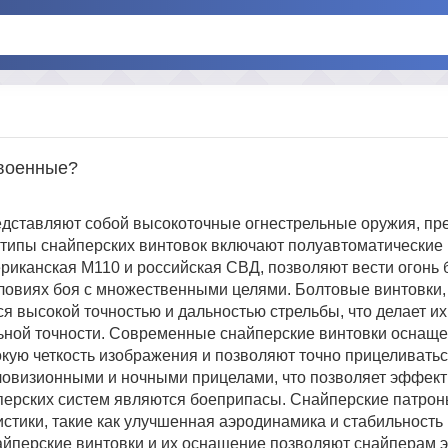
 военные?
едставляют собой высокоточные огнестрельные оружия, пр
типы снайперских винтовок включают полуавтоматические
ериканская M110 и российская СВД, позволяют вести огонь 
ловиях боя с множественными целями. Болтовые винтовки, 
я высокой точностью и дальностью стрельбы, что делает их
ьной точности. Современные снайперские винтовки осна
кую четкость изображения и позволяют точно прицеливать
овизионными и ночными прицелами, что позволяет эффекти
перских систем являются боеприпасы. Снайперские патрон
стики, такие как улучшенная аэродинамика и стабильность 
айперские винтовки и их оснащение позволяют снайперам