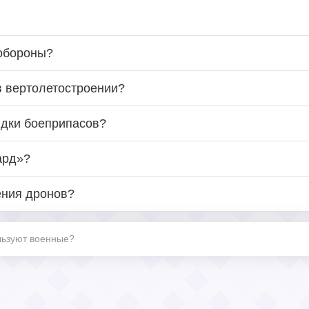
 обороны?
в вертолетостроении?
ядки боеприпасов?
ард»?
ения дронов?
льзуют военные?